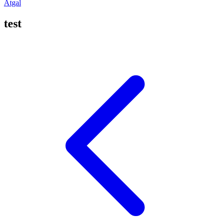
Atgal
test