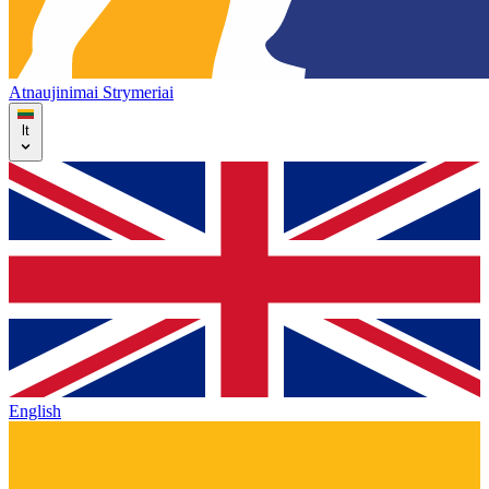
Atnaujinimai
Strymeriai
lt
English