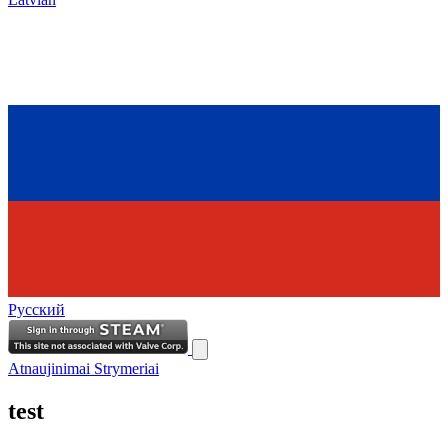
Русский
Atnaujinimai
Strymeriai
test