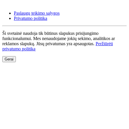
Paslaugų teikimo sąlygos
Privatumo politika
Ši svetainė naudoja tik būtinus slapukus prisijungimo
funkcionalumui. Mes nenaudojame jokių sekimo, analitikos ar
reklamos slapukų. Jūsų privatumas yra apsaugotas.
Peržiūrėti
privatumo politiką
Gerai