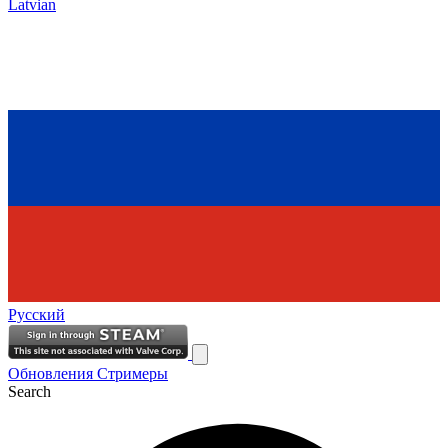
Latvian
Русский
Обновления
Стримеры
Search